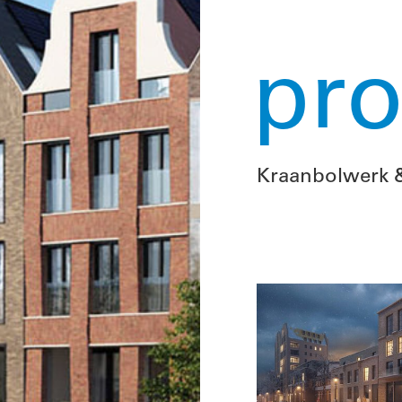
projecten
Kraanbolwerk & Meelfabriek Leiden
Kraanbolwerk Zwolle
Meelfabriek Leide