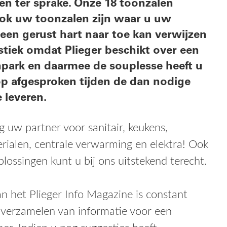
a! Ook
recht.
nt
ontact