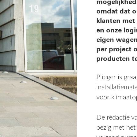
producten te leveren.
Plieger is graag uw partner voor sanitair, keukens,
installatiematerialen, centrale verwarming en elektr
voor klimaatoplossingen kunt u bij ons uitstekend te
De redactie van het Plieger Info Magazine is consta
bezig met het verzamelen van informatie voor een
volgend nummer. Indien u nog suggesties heeft,
bijvoorbeeld een mooi project, aarzel dan niet om c
met ons op te nemen.