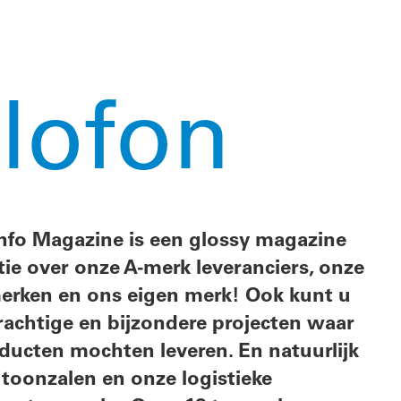
ine
 onze
nt u
waar
lijk
ijzen
 een
ft u
ge