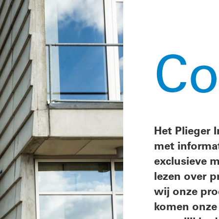
Colofon
Het Plieger Info Magazine is een glossy magaz
met informatie over onze A-merk leveranciers,
exclusieve merken en ons eigen merk! Ook ku
lezen over prachtige en bijzondere projecten 
wij onze producten mochten leveren. En natuur
komen onze toonzalen en onze logistieke
mogelijkheden ter sprake. Onze 18 toonzalen
omdat dat ook uw toonzalen zijn waar u uw
klanten met een gerust hart naar toe kan verw
en onze logistiek omdat Plieger beschikt over
eigen wagenpark en daarmee de souplesse hee
per project op afgesproken tijden de dan nodi